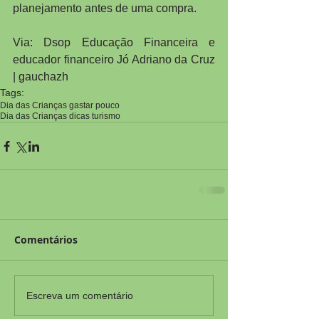
planejamento antes de uma compra.
Via: Dsop Educação Financeira e 
educador financeiro Jó Adriano da Cruz 
| gauchazh
Tags:
Dia das Crianças gastar pouco
Dia das Crianças dicas turismo
Comentários
Escreva um comentário