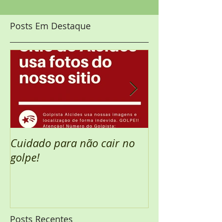
Posts Em Destaque
Cuidado para não cair no
Semana Santa 
golpe!
Posts Recentes