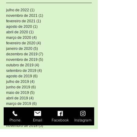
julho de 2022
(1)
1 post
novembro de 2021
(1)
1 post
fevereiro de 2021
(1)
1 post
agosto de 2020
(1)
1 post
abril de 2020
(1)
1 post
março de 2020
(4)
4 posts
fevereiro de 2020
(4)
4 posts
janeiro de 2020
(5)
5 posts
dezembro de 2019
(7)
7 posts
novembro de 2019
(5)
5 posts
outubro de 2019
(4)
4 posts
setembro de 2019
(4)
4 posts
agosto de 2019
(6)
6 posts
julho de 2019
(4)
4 posts
junho de 2019
(6)
6 posts
maio de 2019
(5)
5 posts
abril de 2019
(4)
4 posts
março de 2019
(6)
6 posts
fevereiro de 2019
(6)
6 posts
janeiro de 2019
(4)
4 posts
Phone
Email
Facebook
Instagram
dezembro de 2018
(5)
5 posts
novembro de 2018
(5)
5 posts
outubro de 2018
(4)
4 posts
setembro de 2018
(4)
4 posts