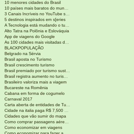
10 menores cidades do Brasil
10 países mais baratos do mundo para viajar
3 Canais Incríveis no YouTube sobre Viagens
5 destinos inspirados em s[eries
A Tecnologia está mudando o turismo
Alto Tatra na Polônia e Eslováquia
App de viagens do Google
As 100 cidades mais visitadas do mundo
BLACKPOPULAÇÃO
Belgrado na Sérvia
Brasil aposta no Turismo
Brasil crescimento turismo
Brasil premiado por turismo sustentável
Brasil registra aumento no turismoJunho 2017
Brasileiro valoriza mais a viagem
Bucareste na Romênia
Cabana em forma de cogumelo
Carnaval 2017
Carta aberta de entidades de Turismo
Cidade na italia paga R$ 7,500 para voce morar lá
Cidades que vão sumir do mapa
Como comprar passagens aéreas mais em conta?
Como economizar em viagens
Como economizar para fazer a viagem dos seus sonho