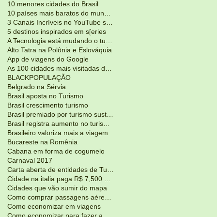
10 menores cidades do Brasil
10 países mais baratos do mundo para viajar
3 Canais Incríveis no YouTube sobre Viagens
5 destinos inspirados em s[eries
A Tecnologia está mudando o turismo
Alto Tatra na Polônia e Eslováquia
App de viagens do Google
As 100 cidades mais visitadas do mundo
BLACKPOPULAÇÃO
Belgrado na Sérvia
Brasil aposta no Turismo
Brasil crescimento turismo
Brasil premiado por turismo sustentável
Brasil registra aumento no turismoJunho 2017
Brasileiro valoriza mais a viagem
Bucareste na Romênia
Cabana em forma de cogumelo
Carnaval 2017
Carta aberta de entidades de Turismo
Cidade na italia paga R$ 7,500 para voce morar lá
Cidades que vão sumir do mapa
Como comprar passagens aéreas mais em conta?
Como economizar em viagens
Como economizar para fazer a viagem dos seus sonho