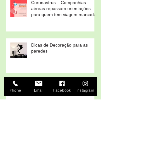
Coronavírus – Companhias
aéreas repassam orientações
para quem tem viagem marcada
Dicas de Decoração para as
paredes
6 Dicas práticas para fazer Horta
Phone
Email
Facebook
Instagram
caseira em casa ou no sítio!
Arquivo
julho de 2022
(1)
1 post
novembro de 2021
(1)
1 post