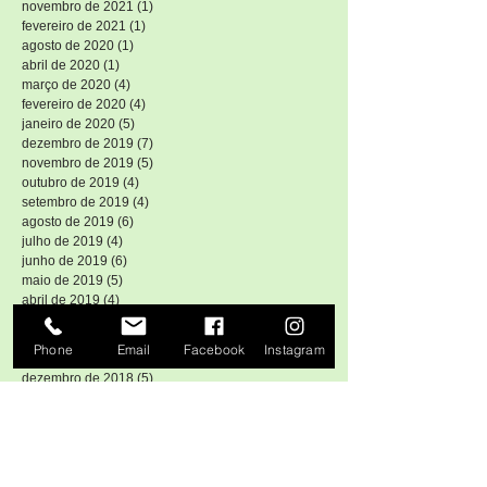
julho de 2022
(1)
1 post
novembro de 2021
(1)
1 post
fevereiro de 2021
(1)
1 post
agosto de 2020
(1)
1 post
abril de 2020
(1)
1 post
março de 2020
(4)
4 posts
fevereiro de 2020
(4)
4 posts
janeiro de 2020
(5)
5 posts
dezembro de 2019
(7)
7 posts
novembro de 2019
(5)
5 posts
outubro de 2019
(4)
4 posts
setembro de 2019
(4)
4 posts
agosto de 2019
(6)
6 posts
julho de 2019
(4)
4 posts
junho de 2019
(6)
6 posts
maio de 2019
(5)
5 posts
abril de 2019
(4)
4 posts
Phone
Email
Facebook
Instagram
março de 2019
(6)
6 posts
fevereiro de 2019
(6)
6 posts
janeiro de 2019
(4)
4 posts
dezembro de 2018
(5)
5 posts
novembro de 2018
(5)
5 posts
outubro de 2018
(4)
4 posts
setembro de 2018
(4)
4 posts