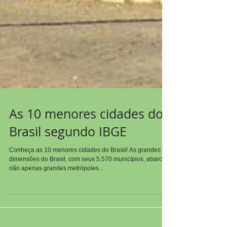
As 10 menores cidades do
Brasil segundo IBGE
Conheça as 10 menores cidades do Brasil! As grandes
dimensões do Brasil, com seus 5.570 municípios, abarcam
não apenas grandes metrópoles...