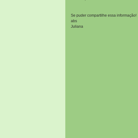
Se puder compartilhe essa informação!
abs 
Juliana