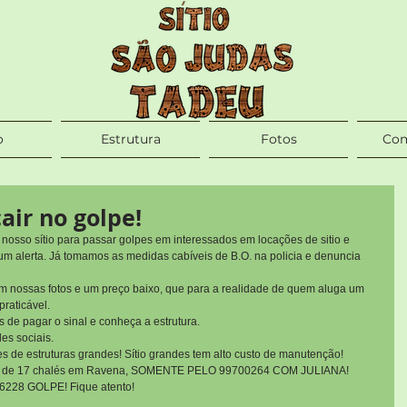
o
Estrutura
Fotos
Com
air no golpe!
nosso sítio para passar golpes em interessados em locações de sitio e 
 alerta. Já tomamos as medidas cabíveis de B.O. na policia e denuncia 
om nossas fotos e um preço baixo, que para a realidade de quem aluga um 
praticável.
s de pagar o sinal e conheça a estrutura.
des sociais.
s de estruturas grandes! Sítio grandes tem alto custo de manutenção!
ítio de 17 chalés em Ravena, SOMENTE PELO 99700264 COM JULIANA!
-6228 GOLPE! Fique atento!