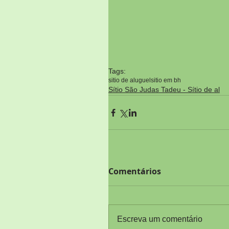
Tags:
sitio de aluguel
sitio em bh
Sítio São Judas Tadeu - Sítio de al
Comentários
Escreva um comentário