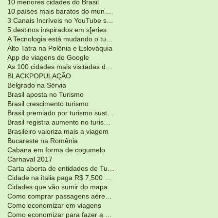
10 menores cidades do Brasil
10 países mais baratos do mundo para viajar
3 Canais Incríveis no YouTube sobre Viagens
5 destinos inspirados em s[eries
A Tecnologia está mudando o turismo
Alto Tatra na Polônia e Eslováquia
App de viagens do Google
As 100 cidades mais visitadas do mundo
BLACKPOPULAÇÃO
Belgrado na Sérvia
Brasil aposta no Turismo
Brasil crescimento turismo
Brasil premiado por turismo sustentável
Brasil registra aumento no turismoJunho 2017
Brasileiro valoriza mais a viagem
Bucareste na Romênia
Cabana em forma de cogumelo
Carnaval 2017
Carta aberta de entidades de Turismo
Cidade na italia paga R$ 7,500 para voce morar lá
Cidades que vão sumir do mapa
Como comprar passagens aéreas mais em conta?
Como economizar em viagens
Como economizar para fazer a viagem dos seus sonho