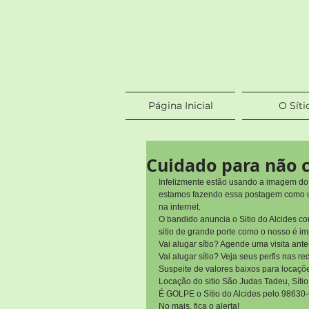
Página Inicial
O Síti
Cuidado para não c
Infelizmente estão usando a imagem do 
estamos fazendo essa postagem como um
na internet. 
O bandido anuncia o Sitio do Alcides c
sitio de grande porte como o nosso é im
Vai alugar sítio? Agende uma visita ante
Vai alugar sítio? Veja seus perfis nas re
Suspeite de valores baixos para locaçõe
Locação do sitio São Judas Tadeu, S
É GOLPE o Sítio do Alcides pelo 98630
No mais, fica o alerta! 