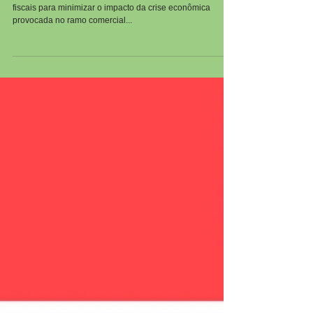
fiscais durante a pandemia
O setor de turismo brasileiro poderá receber incentivos
fiscais para minimizar o impacto da crise econômica
provocada no ramo comercial...