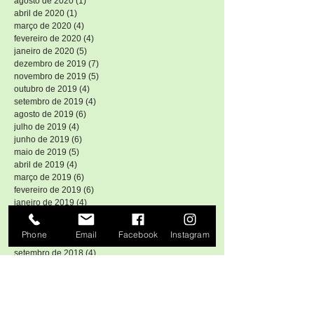
novembro de 2021
(1)
1 post
fevereiro de 2021
(1)
1 post
agosto de 2020
(1)
1 post
abril de 2020
(1)
1 post
março de 2020
(4)
4 posts
fevereiro de 2020
(4)
4 posts
janeiro de 2020
(5)
5 posts
dezembro de 2019
(7)
7 posts
novembro de 2019
(5)
5 posts
outubro de 2019
(4)
4 posts
setembro de 2019
(4)
4 posts
agosto de 2019
(6)
6 posts
julho de 2019
(4)
4 posts
junho de 2019
(6)
6 posts
maio de 2019
(5)
5 posts
abril de 2019
(4)
4 posts
março de 2019
(6)
6 posts
fevereiro de 2019
(6)
6 posts
janeiro de 2019
(4)
4 posts
Phone
Email
Facebook
Instagram
dezembro de 2018
(5)
5 posts
novembro de 2018
(5)
5 posts
outubro de 2018
(4)
4 posts
setembro de 2018
(4)
4 posts
agosto de 2018
(6)
6 posts
julho de 2018
(5)
5 posts