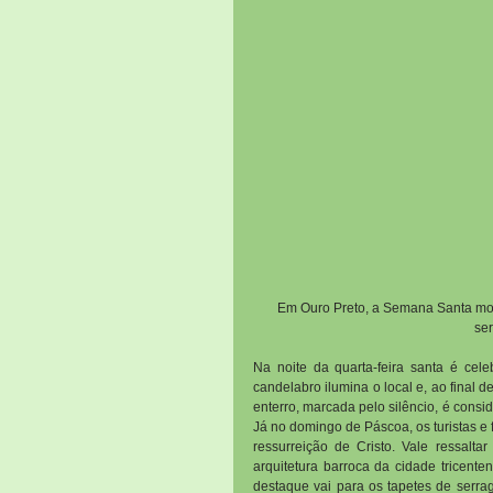
Em Ouro Preto, a Semana Santa mobi
se
Na noite da quarta-feira santa é cel
candelabro ilumina o local e, ao final 
enterro, marcada pelo silêncio, é consi
Já no domingo de Páscoa, os turistas e
ressurreição de Cristo. Vale ressalt
arquitetura barroca da cidade tricenten
destaque vai para os tapetes de serra