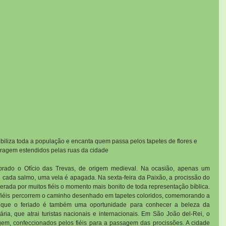
liza toda a população e encanta quem passa pelos tapetes de flores e 
rragem estendidos pelas ruas da cidade
ebrado o Ofício das Trevas, de origem medieval. Na ocasião, apenas um 
de cada salmo, uma vela é apagada. Na sexta-feira da Paixão, a procissão do 
derada por muitos fiéis o momento mais bonito de toda representação bíblica. 
 fiéis percorrem o caminho desenhado em tapetes coloridos, comemorando a 
ar que o feriado é também uma oportunidade para conhecer a beleza da 
ária, que atrai turistas nacionais e internacionais. Em São João del-Rei, o 
gem, confeccionados pelos fiéis para a passagem das procissões. A cidade 