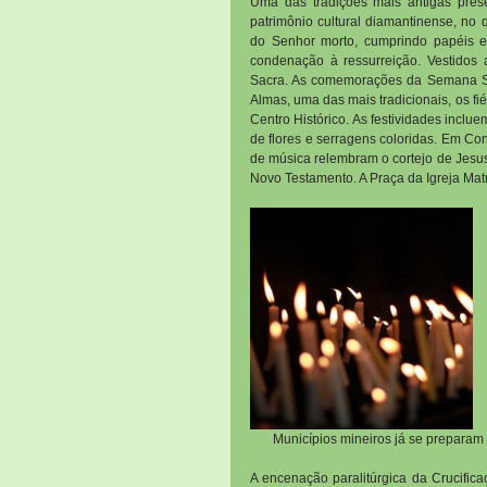
Uma das tradições mais antigas prese
patrimônio cultural diamantinense, no 
do Senhor morto, cumprindo papéis e
condenação à ressurreição. Vestidos 
Sacra. As comemorações da Semana Sa
Almas, uma das mais tradicionais, os fi
Centro Histórico. As festividades incl
de flores e serragens coloridas. Em Co
de música relembram o cortejo de Jesus 
Novo Testamento. A Praça da Igreja Mat
Municípios mineiros já se preparam
A encenação paralitúrgica da Crucific