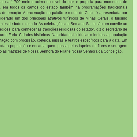
ituado a 1.700 metros acima do nível do mar, é propícia para momentos de 
é, em todos os cantos do estado também há programações tradicionais 
s de emoção. A encenação da paixão e morte de Cristo é apresentada por 
derado um dos principais atrativos turísticos de Minas Gerais, o turismo 
sitantes de todo o mundo. As celebrações da Semana Santa são um convite ao 
regiões, para conhecer as tradições religiosas do estado”, diz o secretário de 
rdo Faria. Cidades históricas. Nas cidades históricas mineiras, a população 
ção com procissão, cortejos, missas e teatros específicos para a data. Em 
oda a população e encanta quem passa pelos tapetes de flores e serragem 
do as matrizes de Nossa Senhora do Pilar e Nossa Senhora da Conceição.