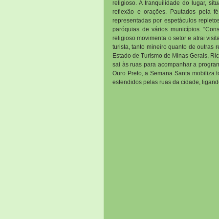
religioso. A tranquilidade do lugar, s
reflexão e orações. Pautados pela f
representadas por espetáculos repleto
paróquias de vários municípios. “Consi
religioso movimenta o setor e atrai vi
turista, tanto mineiro quanto de outras 
Estado de Turismo de Minas Gerais, Rica
sai às ruas para acompanhar a programa
Ouro Preto, a Semana Santa mobiliza t
estendidos pelas ruas da cidade, ligan