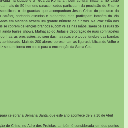
rvada na cidade é a “Guarda Romana”, bem cultural imaterial no vasto 
qual mais de 50 homens caracterizados participam da procissão do Enterro 
specíficos: o de guardas que acompanham Jesus Cristo do percurso da 
a caráter, portando escudos e alabardas, eles participam também da Via 
nta em Mariana atraem um grande número de turistas. Na Procissão das 
éis se cobrem de lençóis brancos e, com velas nas mãos, saem pelas ruas do 
uem ainda bailes, shows, Malhação do Judas e decoração de ruas com tapetes 
ngonhas, as procissões, ao som das matracas e o toque fúnebre das bandas 
aprisionado. Mais de 200 atores representam as figuras bíblicas do Velho e 
riz se transforma em palco para a encenação da Santa Ceia.
 para celebrar a Semana Santa, que este ano acontece de 9 a 16 de Abril
ação de Cristo, no Adro dos Profetas, também é considerada um dos pontos 