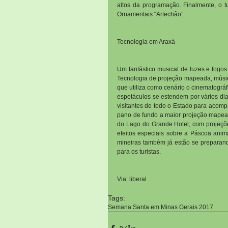
altos da programação. Finalmente, o t
Ornamentais “Artechão”.
Tecnologia em Araxá
Um fantástico musical de luzes e fogos
Tecnologia de projeção mapeada, música
que utiliza como cenário o cinematográ
espetáculos se estendem por vários dias
visitantes de todo o Estado para acomp
pano de fundo a maior projeção mapeada
do Lago do Grande Hotel, com projeções
efeitos especiais sobre a Páscoa anima
mineiras também já estão se preparando
para os turistas.
Via: liberal
Tags:
Semana Santa em Minas Gerais 2017