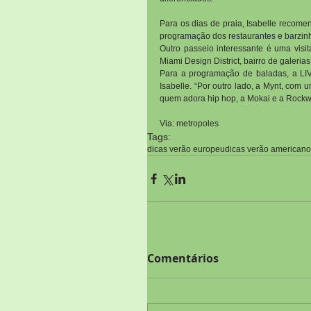
Para os dias de praia, Isabelle recome
programação dos restaurantes e barzinh
Outro passeio interessante é uma visi
Miami Design District, bairro de galeria
Para a programação de baladas, a LIV 
Isabelle. “Por outro lado, a Mynt, com
quem adora hip hop, a Mokai e a Rockw
Via: metropoles
Tags:
dicas verão europeu
dicas verão americano
Comentários