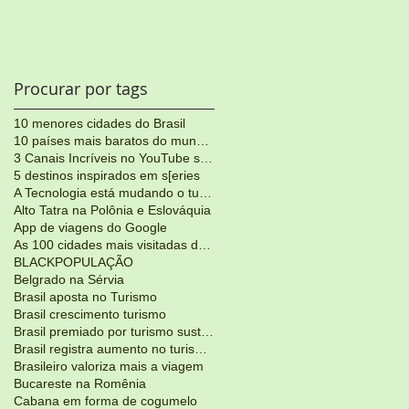
Procurar por tags
10 menores cidades do Brasil
10 países mais baratos do mundo para viajar
3 Canais Incríveis no YouTube sobre Viagens
5 destinos inspirados em s[eries
A Tecnologia está mudando o turismo
Alto Tatra na Polônia e Eslováquia
App de viagens do Google
As 100 cidades mais visitadas do mundo
BLACKPOPULAÇÃO
Belgrado na Sérvia
Brasil aposta no Turismo
Brasil crescimento turismo
Brasil premiado por turismo sustentável
Brasil registra aumento no turismoJunho 2017
Brasileiro valoriza mais a viagem
Bucareste na Romênia
Cabana em forma de cogumelo