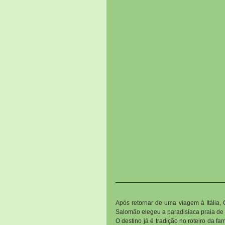
Após retornar de uma viagem à Itália, 
Salomão elegeu a paradisíaca praia de
O destino já é tradição no roteiro da fa