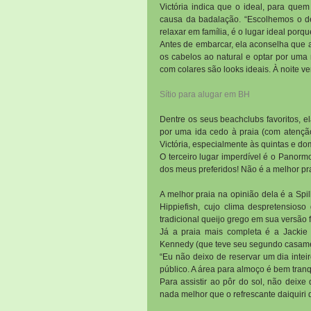
Victória indica que o ideal, para que
causa da badalação. “Escolhemos o des
relaxar em família, é o lugar ideal porq
Antes de embarcar, ela aconselha que a 
os cabelos ao natural e optar por uma
com colares são looks ideais. À noite v
Sítio para alugar em BH
Dentre os seus beachclubs favoritos, e
por uma ida cedo à praia (com atenção 
Victória, especialmente às quintas e d
O terceiro lugar imperdível é o Panormo
dos meus preferidos! Não é a melhor prai
A melhor praia na opinião dela é a Spi
Hippiefish, cujo clima despretensioso 
tradicional queijo grego em sua versão
Já a praia mais completa é a Jackie
Kennedy (que teve seu segundo casament
“Eu não deixo de reservar um dia intei
público. A área para almoço é bem tranq
Para assistir ao pôr do sol, não deixe
nada melhor que o refrescante daiquiri