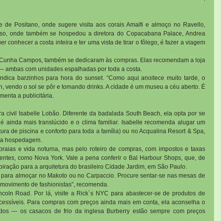
 de Positano, onde sugere visita aos corais Amalfi e almoço no Ravello, 
uso, onde também se hospedou a diretora do Copacabana Palace, Andrea 
r conhecer a costa inteira e ter uma vista de tirar o fôlego, é fazer a viagem 
a Cunha Campos, também se dedicaram às compras. Elas recomendam a loja 
a — ambas com unidades espalhadas por toda a costa.
indica barzinhos para hora do sunset. “Como aqui anoitece muito tarde, o 
h, vendo o sol se pôr e tomando drinks. A cidade é um museu a céu aberto. É 
menta a publicitária.
a civil Isabelle Lobão. Diferente da badalada South Beach, ela opta por se 
 ainda mais translúcido e o clima familiar. Isabelle recomenda alugar um 
a de piscina e conforto para toda a família) ou no Acqualina Resort & Spa, 
ara hospedagem.
aias e vida noturna, mas pelo roteiro de compras, com impostos e taxas 
entes, como Nova York. Vale a pena conferir o Bal Harbour Shops, que, de 
spiração para a arquitetura do brasileiro Cidade Jardim, em São Paulo.
rar para almoçar no Makoto ou no Carpaccio. Procure sentar-se nas mesas de 
do movimento de fashionistas”, recomenda.
ncoln Road. Por lá, visite a Rick´s NYC para abastecer-se de produtos de 
essíveis. Para compras com preços ainda mais em conta, ela aconselha o 
dos — os casacos de frio da inglesa Burberry estão sempre com preços 