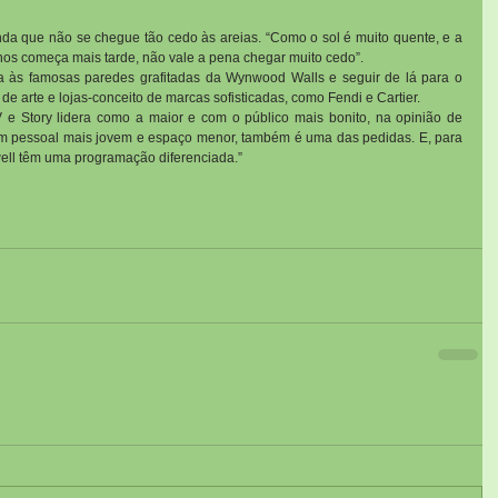
nda que não se chegue tão cedo às areias. “Como o sol é muito quente, e a 
os começa mais tarde, não vale a pena chegar muito cedo”.
ta às famosas paredes grafitadas da Wynwood Walls e seguir de lá para o 
s de arte e lojas-conceito de marcas sofisticadas, como Fendi e Cartier.
e Story lidera como a maior e com o público mais bonito, na opinião de 
 um pessoal mais jovem e espaço menor, também é uma das pedidas. E, para 
ell têm uma programação diferenciada.”