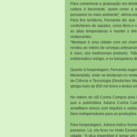
Para comemorar a graduação em direit
cultura é fascinante, assim como a 
pensarem no meio ambiente”, afirma ela
Para fins turísticos, Fernanda diz qu
confortáveis de sapatos, como tênis e r
as altas temperaturas e manter o dre
restaurantes.
“Munique é uma cidade com um charme 
rendeu ao roteiro de cervejas artesana
é claro, dos tradicionais pretzels). 
emblemático relógio, e os biergartens di
Quanto à hospedagem, Fernanda sugere 
Marienplatz, onde se destacam os resta
de Ciência e Tecnologia (Deutsches Muse
abriga mais de 850 mil livros e textos ori
No roteiro do clã Cunha Campos pela It
que a publicitária Juliana Cunha Cam
amalfitano reinou com biquínis e saíd
itens indispensáveis para as produções
Para hospedagem, Juliana indica Sorren
passeios. Lá, ela ficou no Hotel Excels
cidade. “A dica imperdível é tomar um 