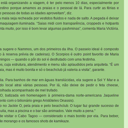
m está organizando a viagem, é ter pelo menos 10 dias, especialmente por 
tino porque amamos as praias e o pessoal de lá. Para curtir as férias e 
ue pessoas de todas as idades aproveitam”, diz.
mala seja recheada por vestidos fluidos e nada de salto. A pegada é deixar 
 maquiagem iluminada. “Saias midi com transparência, croppeds e hotpants 
enta muito, por isso é bom levar algumas pashminas”, comenta Maria Victória.
la sugere o Nammos, um dos primeiros da ilha. O passeio ideal é composto 
à reserva prévia de cadeiras). O Scorpios é outro point favorito de Maria 
omingos — quando o pôr do sol é desfrutado com uma festinha.
s, cuja estrutura, atendimento e menu são aplaudidos pela arquiteta. “É um 
a, mas é muito bonita e só o beachclub já valeria a visita”, garante.
llia. Para banhos de mar em águas translúcidas, ela sugere a Sol Y Mar e a 
do local atrai várias pessoas. Por lá, não deixe de pedir o feta cheese, 
 folhada acompanhado de mel trufado.
 O, batizada em homenagem à primeira-dama norte-americana Jaqueline 
o com o bilionário grego Aristóteles Onassis).
ro no Jackie O, pela praia e pelo beachclub. O lugar faz grande sucesso de 
uila, mas a piscina e o bar são animados. Vale muito a pena.”
 de visitar o Cabo Tagoo — considerado o mais bonito por ela. Para beber, 
 de morango e os famosos shots de kamikaze.