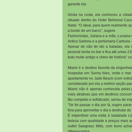
garante ela.
Ainda na costa, ela conheceu a cidade
situado dentro do Hotel Belmond Car
Natal. “O ideal, para quem realmente que
a bordo de um barco”, sugere.
Fashionistas, Juliana e a mãe, Lucian
Antica Sartoria e a perfumaria Cartusi
Apesar de não ter ido a baladas, ela 
pessoal senta no bar e fica até umas 21
tudo muito antigo e cheio de história” co
Miami é o destino favorito da engenheir
hospedar em Sunny Isles, onde o mar é
apartamento no Jade Beach (com estrutur
considerado por ela a melhor opção p
Miami não é apenas conhecida pelas pr
mais atrativas que em destinos concorr
tão completo e sofisticado, serviu de in
“Se for passar o dia por lá, sugiro pa
fora para aproveitar o dia e desfrutar 
É imperdível uma visita à badalada Li
beleza com qualidade e preços mais ac
outlet Sawgrass Mills, com bons acha
diferenciados.