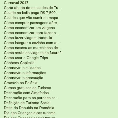
Carnaval 2017
Carta aberta de entidades de Turismo
Cidade na italia paga R$ 7,500 para voce morar lá
Cidades que vão sumir do mapa
Como comprar passagens aéreas mais em conta?
Como economizar em viagens
Como economizar para fazer a viagem dos seus sonho
Como fazer viagem tranquila
Como integrar a cozinha com a sala de estar?
Como nasceu as marchinhas de Carnaval
Como serão as viagens no futuro?
Como usar o Google Trips
Conheça Capitólio
Coronavírus cuidados
Coronavírus informações
Coronavírus precaução
Cracóvia na Polônia
Cursos gratuitos de Turismo
Decoração com Almofadas
Decoração para as paredes com adesivos
Definição de Turismo Social
Delta do Danúbio na Romênia
Dia das Crianças dicas turismo
Dia das Crianças gastar pouco