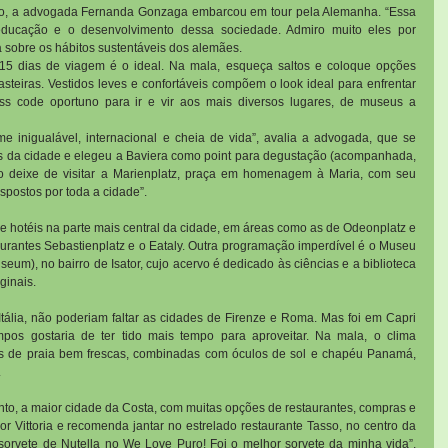
o, a advogada Fernanda Gonzaga embarcou em tour pela Alemanha. “Essa 
educação e o desenvolvimento dessa sociedade. Admiro muito eles por 
 sobre os hábitos sustentáveis dos alemães.
e 15 dias de viagem é o ideal. Na mala, esqueça saltos e coloque opções 
asteiras. Vestidos leves e confortáveis compõem o look ideal para enfrentar 
ss code oportuno para ir e vir aos mais diversos lugares, de museus a 
inigualável, internacional e cheia de vida”, avalia a advogada, que se 
is da cidade e elegeu a Baviera como point para degustação (acompanhada, 
“Não deixe de visitar a Marienplatz, praça em homenagem à Maria, com seu 
spostos por toda a cidade”.
hotéis na parte mais central da cidade, em áreas como as de Odeonplatz e 
urantes Sebastienplatz e o Eataly. Outra programação imperdível é o Museu 
um), no bairro de Isator, cujo acervo é dedicado às ciências e a biblioteca 
ginais.
ália, não poderiam faltar as cidades de Firenze e Roma. Mas foi em Capri 
pos gostaria de ter tido mais tempo para aproveitar. Na mala, o clima 
as de praia bem frescas, combinadas com óculos de sol e chapéu Panamá, 
.
to, a maior cidade da Costa, com muitas opções de restaurantes, compras e 
ior Vittoria e recomenda jantar no estrelado restaurante Tasso, no centro da 
sorvete de Nutella no We Love Puro! Foi o melhor sorvete da minha vida”, 