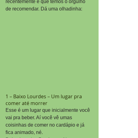
recentemente e que temos o orgulho 
de recomendar. Dá uma olhadinha:
1 – Baixo Lourdes – Um lugar pra 
comer até morrer
Esse é um lugar que inicialmente você 
vai pra beber. Aí você vê umas 
coisinhas de comer no cardápio e já 
fica animado, né.