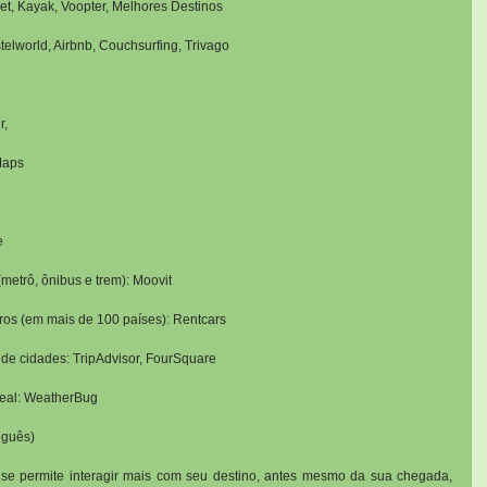
t, Kayak, Voopter, Melhores Destinos
lworld, Airbnb, Couchsurfing, Trivago
r,
Maps
e
metrô, ônibus e trem): Moovit
os (em mais de 100 países): Rentcars
 de cidades: TripAdvisor, FourSquare
real: WeatherBug
uguês)
 se permite interagir mais com seu destino, antes mesmo da sua chegada, 