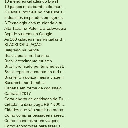
10 menores cidades do Brasil
10 países mais baratos do mundo para viajar
3 Canais Incríveis no YouTube sobre Viagens
5 destinos inspirados em s[eries
A Tecnologia está mudando o turismo
Alto Tatra na Polônia e Eslováquia
App de viagens do Google
As 100 cidades mais visitadas do mundo
BLACKPOPULAÇÃO
Belgrado na Sérvia
Brasil aposta no Turismo
Brasil crescimento turismo
Brasil premiado por turismo sustentável
Brasil registra aumento no turismoJunho 2017
Brasileiro valoriza mais a viagem
Bucareste na Romênia
Cabana em forma de cogumelo
Carnaval 2017
Carta aberta de entidades de Turismo
Cidade na italia paga R$ 7,500 para voce morar lá
Cidades que vão sumir do mapa
Como comprar passagens aéreas mais em conta?
Como economizar em viagens
Como economizar para fazer a viagem dos seus sonho