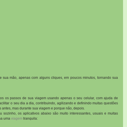
e sua mão, apenas com alguns cliques, em poucos minutos, tornando sua 
Hoje, é mais que possível planejar todos os passos de sua viagem usando apenas o seu celular, com ajuda de 
acilitar o seu dia a dia, contribuindo, agilizando e definindo muitas questões 
 antes, mas durante sua viagem e porque não, depois.
 sozinho, os aplicativos abaixo são muito interessantes, usuais e muitas 
ha uma 
viagem
 tranquila: