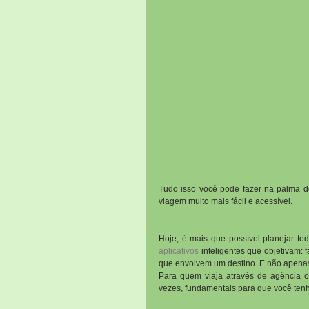
Tudo isso você pode fazer na palma d
viagem muito mais fácil e acessível.
aplicativos
 inteligentes que objetivam: f
que envolvem um destino. E não apenas
Para quem viaja através de agência ou
vezes, fundamentais para que você ten