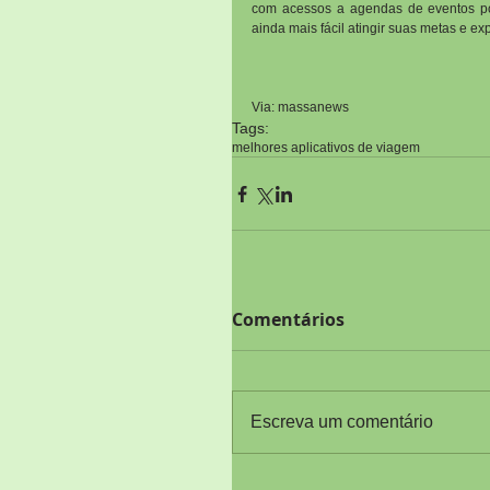
com acessos a agendas de eventos po
ainda mais fácil atingir suas metas e exp
Via: massanews
Tags:
melhores aplicativos de viagem
Comentários
Escreva um comentário