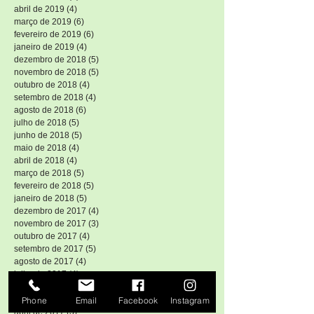
abril de 2019
(4)
4 posts
março de 2019
(6)
6 posts
fevereiro de 2019
(6)
6 posts
janeiro de 2019
(4)
4 posts
dezembro de 2018
(5)
5 posts
novembro de 2018
(5)
5 posts
outubro de 2018
(4)
4 posts
setembro de 2018
(4)
4 posts
agosto de 2018
(6)
6 posts
julho de 2018
(5)
5 posts
junho de 2018
(5)
5 posts
maio de 2018
(4)
4 posts
abril de 2018
(4)
4 posts
março de 2018
(5)
5 posts
fevereiro de 2018
(5)
5 posts
janeiro de 2018
(5)
5 posts
dezembro de 2017
(4)
4 posts
novembro de 2017
(3)
3 posts
outubro de 2017
(4)
4 posts
setembro de 2017
(5)
5 posts
agosto de 2017
(4)
4 posts
julho de 2017
(4)
4 posts
junho de 2017
(3)
3 posts
maio de 2017
(3)
3 posts
Phone
Email
Facebook
Instagram
abril de 2017
(3)
3 posts