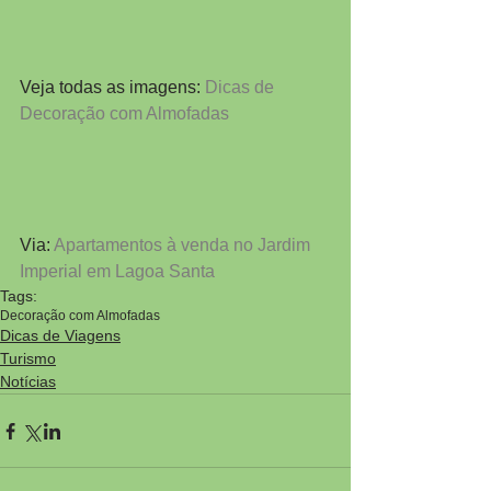
Veja todas as imagens: 
Dicas de 
Decoração com Almofadas
Via: 
Apartamentos à venda no Jardim 
Imperial em Lagoa Santa
Tags:
Decoração com Almofadas
Dicas de Viagens
Turismo
Notícias