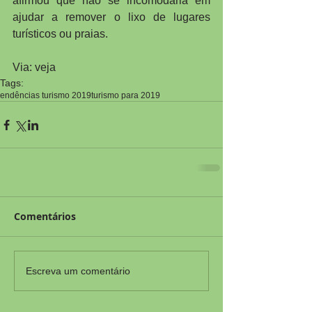
afirmou que não se incomodaria em 
ajudar a remover o lixo de lugares 
turísticos ou praias.
Via: veja
Tags:
endências turismo 2019
turismo para 2019
Comentários
Escreva um comentário