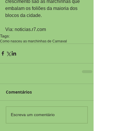
crescimento são as marchinhas que 
embalam os foliões da maioria dos 
blocos da cidade.
Via: noticias.r7.com
Tags:
Como nasceu as marchinhas de Carnaval
Comentários
Escreva um comentário