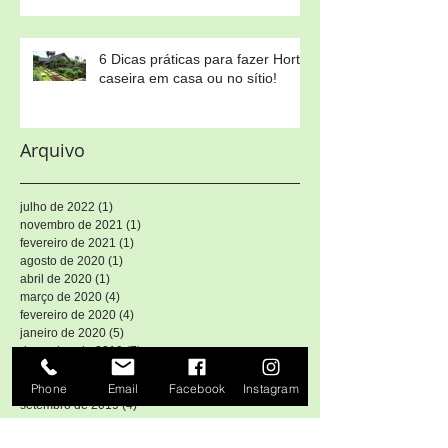
6 Dicas práticas para fazer Horta
caseira em casa ou no sítio!
Arquivo
julho de 2022
(1)
1 post
novembro de 2021
(1)
1 post
fevereiro de 2021
(1)
1 post
agosto de 2020
(1)
1 post
abril de 2020
(1)
1 post
março de 2020
(4)
4 posts
fevereiro de 2020
(4)
4 posts
janeiro de 2020
(5)
5 posts
dezembro de 2019
(7)
7 posts
novembro de 2019
(5)
5 posts
outubro de 2019
(4)
4 posts
Phone
Email
Facebook
Instagram
setembro de 2019
(4)
4 posts
agosto de 2019
(6)
6 posts
julho de 2019
(4)
4 posts