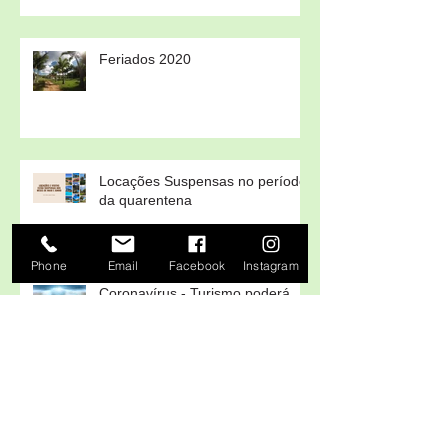
Feriados 2020
Locações Suspensas no período
da quarentena
Phone
Email
Facebook
Instagram
Coronavírus - Turismo poderá
receber incentivos fiscais durante
a pandemia
Como se prevenir do
coronavírus?