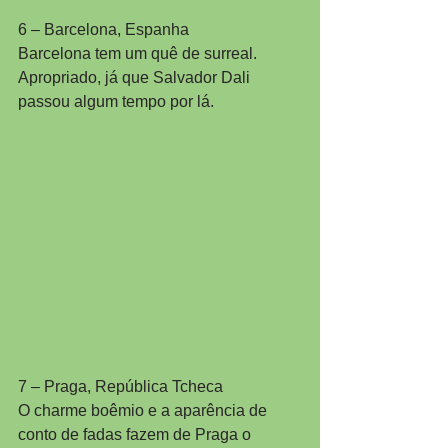
6 – Barcelona, Espanha
Barcelona tem um quê de surreal. 
Apropriado, já que Salvador Dali 
passou algum tempo por lá.
7 – Praga, República Tcheca
O charme boêmio e a aparência de 
conto de fadas fazem de Praga o 