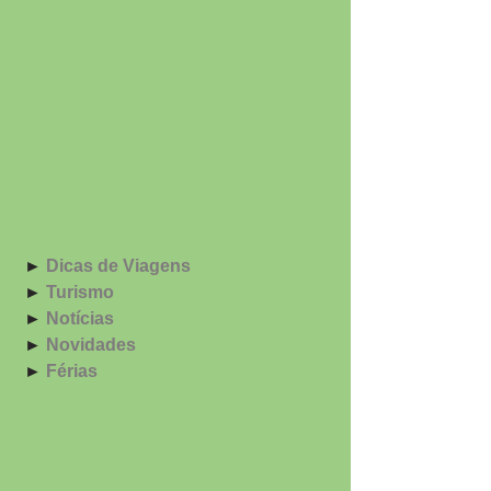
 ► 
Dicas de Viagens
 ► 
Turismo
 ► 
Notícias
 ► 
Novidades
 ► 
Férias