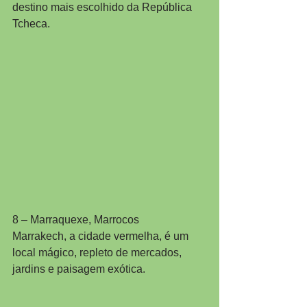
destino mais escolhido da República 
Tcheca.
8 – Marraquexe, Marrocos
Marrakech, a cidade vermelha, é um 
local mágico, repleto de mercados, 
jardins e paisagem exótica.