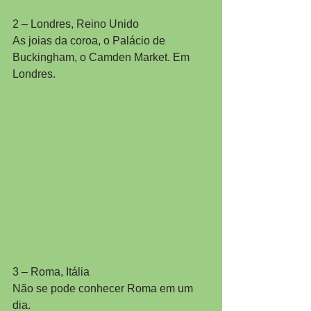
2 – Londres, Reino Unido
As joias da coroa, o Palácio de 
Buckingham, o Camden Market. Em 
Londres.
3 – Roma, Itália
Não se pode conhecer Roma em um 
dia.