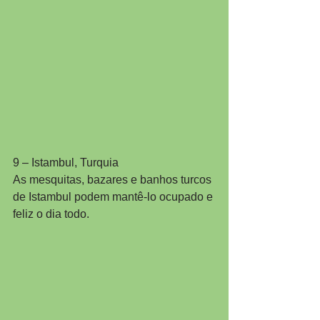
9 – Istambul, Turquia
As mesquitas, bazares e banhos turcos 
de Istambul podem mantê-lo ocupado e 
feliz o dia todo.