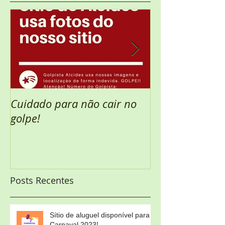
Cuidado para não cair no
Semana Santa 
golpe!
Posts Recentes
Sítio de aluguel disponível para
Carnaval 2023!