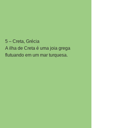
5 – Creta, Grécia
A ilha de Creta é uma joia grega 
flutuando em um mar turquesa. 