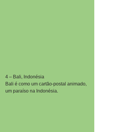
4 – Bali, Indonésia
Bali é como um cartão-postal animado, 
um paraíso na Indonésia.