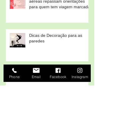
Coronavírus – Companhias
aéreas repassam orientações
para quem tem viagem marcada
Dicas de Decoração para as
paredes
Phone
Email
Facebook
Instagram
6 Dicas práticas para fazer Horta
caseira em casa ou no sítio!
Arquivo
julho de 2022
(1)
1 post